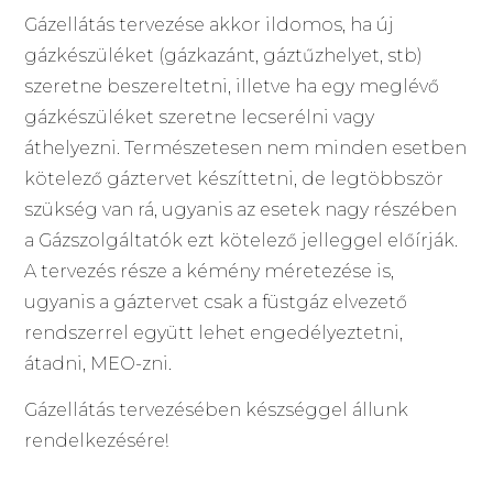
Gázellátás tervezése akkor ildomos, ha új
gázkészüléket (gázkazánt, gáztűzhelyet, stb)
szeretne beszereltetni, illetve ha egy meglévő
gázkészüléket szeretne lecserélni vagy
áthelyezni. Természetesen nem minden esetben
kötelező gáztervet készíttetni, de legtöbbször
szükség van rá, ugyanis az esetek nagy részében
a Gázszolgáltatók ezt kötelező jelleggel előírják.
A tervezés része a kémény méretezése is,
ugyanis a gáztervet csak a füstgáz elvezető
rendszerrel együtt lehet engedélyeztetni,
átadni, MEO-zni.
Gázellátás tervezésében készséggel állunk
rendelkezésére!