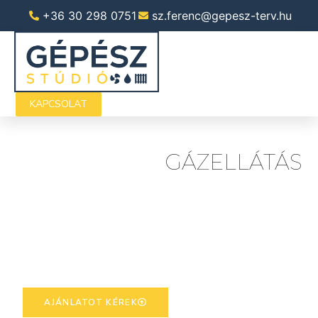
+36 30 298 0751
sz.ferenc@gepesz-terv.hu
KAPCSOLAT
GÁZELLÁTÁS
AJÁNLATOT KÉREK